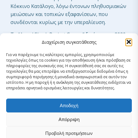
Κόκκινο Κατάλογο, λόγω έντονων πληθυσμιακών
μειώσεων και τοπικών εξαφανίσεων, που
συνδέονται κυρίως με την υπεραλίευση.
Το “Angel Shark Project:Greece” ξεκίνησε το 2020
Διαχείριση συγκατάθεσης
ως συνεργατική πρωτοβουλία με επικεφαλής την
iSea και τη στήριξη διεθνών οργανισμών (ULPGC,
Για να παρέχουμε τις καλύτερες εμπειρίες, χρησιμοποιούμε
ZFMK, ZSL, Shark Trust), με στόχο τη διερεύνηση
τεχνολογίες όπως τα cookies για την αποθήκευση ή/και πρόσβαση σε
της σημασίας του Αιγαίου για τα τρία είδη
πληροφορίες της συσκευής σας. Η συγκατάθεσή σας σε αυτές τις
τεχνολογίες θα μας επιτρέψει να επεξεργαστούμε δεδομένα όπως η
αγγελοκαρχαριών. Το πρόγραμμα
συμπεριφορά περιήγησης ή μοναδικά αναγνωριστικά σε αυτόν τον
ευθυγραμμίζεται με το Μεσογειακό Σχέδιο
ιστότοπο. Η μη παροχή ή η ανάκληση της συγκατάθεσης ενδέχεται να
επηρεάσει αρνητικά ορισμένες λειτουργίες και δυνατότητες.
Δράσης για την Προστασία των Αγγελοκαρχαριών
και περιλαμβάνει δράσεις παρακολούθησης,
Αποδοχή
μείωσης των τυχαίων συλλήψεων, εντοπισμού
σημαντικών περιοχών, ενίσχυσης του νομικού
Απόρριψη
πλαισίου κι ευαισθητοποίησης του κοινού.
Προβολή προτιμήσεων
Ιδιαίτερη έμφαση δίνεται στη συλλογή