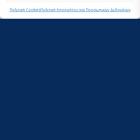
δεδομένων μέσω παρατηρήσεων από πολίτες,
Πολιτική Cookies
Πολιτική Απορρήτου και Προσωπικών Δεδομένων
δύτες κι αλιείς, οι οποίες καταγράφονται στον
Χάρτη Παρατήρησης Αγγελοκαρχαριών και
κοινοποιούνται στους συνεργάτες του
προγράμματος.
Περιγραφή
Κύριοι στόχοι του “Angel Shark Project: Greece”
αποτελούν η μείωση της θνησιμότητας των
Αγγελοκαρχαριών, ο εντοπισμός και η προστασία
κρίσιμων ενδιαιτημάτων τους, καθώς και η