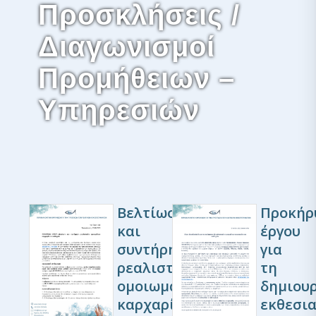
Προσκλήσεις /
Διαγωνισμοί
Προμήθειων –
Υπηρεσιών
Βελτίωση
Προκήρ
και
έργου
συντήρηση
για
ρεαλιστικών
τη
ομοιωμάτων
δημιου
καρχαρία
εκθεσι