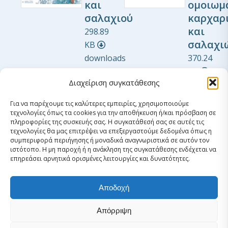
και
ομοιωμ
σαλαχιού
καρχαρ
και
298.89
σαλαχι
KB
downloads
370.24
1
KB
Διαχείριση συγκατάθεσης
Αυγούστου
3
2023
download
Για να παρέχουμε τις καλύτερες εμπειρίες, χρησιμοποιούμε
1
τεχνολογίες όπως τα cookies για την αποθήκευση ή/και πρόσβαση σε
πληροφορίες της συσκευής σας. Η συγκατάθεσή σας σε αυτές τις
Ιουλίου
τεχνολογίες θα μας επιτρέψει να επεξεργαστούμε δεδομένα όπως η
2025
συμπεριφορά περιήγησης ή μοναδικά αναγνωριστικά σε αυτόν τον
ιστότοπο. Η μη παροχή ή η ανάκληση της συγκατάθεσης ενδέχεται να
View
επηρεάσει αρνητικά ορισμένες λειτουργίες και δυνατότητες.
Λήψη
Αποδοχή
View
Απόρριψη
Λήψη