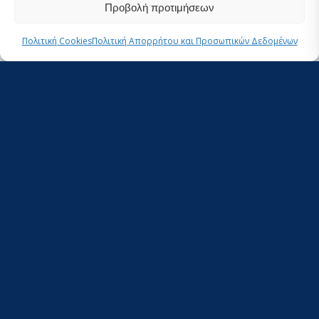
Προβολή προτιμήσεων
Πολιτική Cookies
Πολιτική Απορρήτου και Προσωπικών Δεδομένων
Υλοποίηση
έρευνας
αγοράς/
δημοσκόπησης
248.02
KB
downloads
1
Απριλίου
2024
View