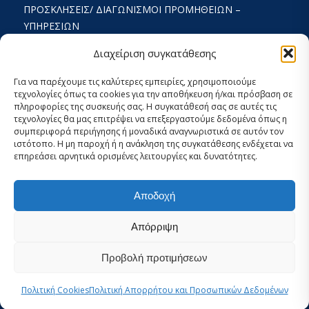
ΠΡΟΣΚΛΉΣΕΙΣ/ ΔΙΑΓΩΝΙΣΜΟΊ ΠΡΟΜΉΘΕΙΩΝ –
ΥΠΗΡΕΣΙΏΝ
ΟΡΟΙ ΧΡΗΣΗΣ ΚΑΙ ΠΟΛΙΤΙΚΗ ΑΠΟΡΡΗΤΟΥ
Διαχείριση συγκατάθεσης
ΚΑΤΑΣΤΑΤΙΚΌ
Για να παρέχουμε τις καλύτερες εμπειρίες, χρησιμοποιούμε
τεχνολογίες όπως τα cookies για την αποθήκευση ή/και πρόσβαση σε
ΕΚΘΕΣΗ ΔΡΑΣΤΗΡΙΟΤΗΤΩΝ
πληροφορίες της συσκευής σας. Η συγκατάθεσή σας σε αυτές τις
τεχνολογίες θα μας επιτρέψει να επεξεργαστούμε δεδομένα όπως η
ΟΙΚΟΝΟΜΙΚΟΣ ΑΠΟΛΟΓΙΣΜΟΣ
συμπεριφορά περιήγησης ή μοναδικά αναγνωριστικά σε αυτόν τον
ιστότοπο. Η μη παροχή ή η ανάκληση της συγκατάθεσης ενδέχεται να
ΣΤΡΑΤΗΓΙΚΟΣ ΣΧΕΔΙΑΣΜΟΣ 2024-2029
επηρεάσει αρνητικά ορισμένες λειτουργίες και δυνατότητες.
ΕΣΩΤΕΡΙΚΌΣ ΚΑΝΟΝΙΣΜΌΣ 2026
Αποδοχή
ΡΥΘΜΊΣΕΙΣ COOKIES ΚΑΙ ΑΠΟΡΡΉΤΟΥ
Απόρριψη
Προβολή προτιμήσεων
Πολιτική Cookies
Πολιτική Απορρήτου και Προσωπικών Δεδομένων
© Copyright -
iSea
-
Elena Politi Web Design