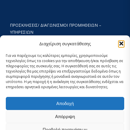
ΠΡΟΣΚΛΉΣΕΙΣ/ ΔΙΑΓΩΝΙΣΜΟΊ ΠΡΟΜΉΘΕΙΩΝ –
ΥΠΗΡΕΣΙΏΝ
ΟΡΟΙ ΧΡΗΣΗΣ ΚΑΙ ΠΟΛΙΤΙΚΗ ΑΠΟΡΡΗΤΟΥ
Διαχείριση συγκατάθεσης
ΚΑΤΑΣΤΑΤΙΚΌ
Για να παρέχουμε τις καλύτερες εμπειρίες, χρησιμοποιούμε
τεχνολογίες όπως τα cookies για την αποθήκευση ή/και πρόσβαση σε
ΕΚΘΕΣΗ ΔΡΑΣΤΗΡΙΟΤΗΤΩΝ
πληροφορίες της συσκευής σας. Η συγκατάθεσή σας σε αυτές τις
τεχνολογίες θα μας επιτρέψει να επεξεργαστούμε δεδομένα όπως η
ΟΙΚΟΝΟΜΙΚΟΣ ΑΠΟΛΟΓΙΣΜΟΣ
συμπεριφορά περιήγησης ή μοναδικά αναγνωριστικά σε αυτόν τον
ιστότοπο. Η μη παροχή ή η ανάκληση της συγκατάθεσης ενδέχεται να
ΣΤΡΑΤΗΓΙΚΟΣ ΣΧΕΔΙΑΣΜΟΣ 2024-2029
επηρεάσει αρνητικά ορισμένες λειτουργίες και δυνατότητες.
ΕΣΩΤΕΡΙΚΌΣ ΚΑΝΟΝΙΣΜΌΣ 2026
Αποδοχή
ΡΥΘΜΊΣΕΙΣ COOKIES ΚΑΙ ΑΠΟΡΡΉΤΟΥ
Απόρριψη
Προβολή προτιμήσεων