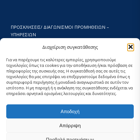
ΠΡΟΣΚΛΉΣΕΙΣ/ ΔΙΑΓΩΝΙΣΜΟΊ ΠΡΟΜΉΘΕΙΩΝ –
ΥΠΗΡΕΣΙΏΝ
ΟΡΟΙ ΧΡΗΣΗΣ ΚΑΙ ΠΟΛΙΤΙΚΗ ΑΠΟΡΡΗΤΟΥ
Διαχείριση συγκατάθεσης
ΚΑΤΑΣΤΑΤΙΚΌ
Για να παρέχουμε τις καλύτερες εμπειρίες, χρησιμοποιούμε
τεχνολογίες όπως τα cookies για την αποθήκευση ή/και πρόσβαση σε
ΕΚΘΕΣΗ ΔΡΑΣΤΗΡΙΟΤΗΤΩΝ
πληροφορίες της συσκευής σας. Η συγκατάθεσή σας σε αυτές τις
τεχνολογίες θα μας επιτρέψει να επεξεργαστούμε δεδομένα όπως η
ΟΙΚΟΝΟΜΙΚΟΣ ΑΠΟΛΟΓΙΣΜΟΣ
συμπεριφορά περιήγησης ή μοναδικά αναγνωριστικά σε αυτόν τον
ιστότοπο. Η μη παροχή ή η ανάκληση της συγκατάθεσης ενδέχεται να
ΣΤΡΑΤΗΓΙΚΟΣ ΣΧΕΔΙΑΣΜΟΣ 2024-2029
επηρεάσει αρνητικά ορισμένες λειτουργίες και δυνατότητες.
ΕΣΩΤΕΡΙΚΌΣ ΚΑΝΟΝΙΣΜΌΣ 2026
Αποδοχή
ΡΥΘΜΊΣΕΙΣ COOKIES ΚΑΙ ΑΠΟΡΡΉΤΟΥ
Απόρριψη
Προβολή προτιμήσεων