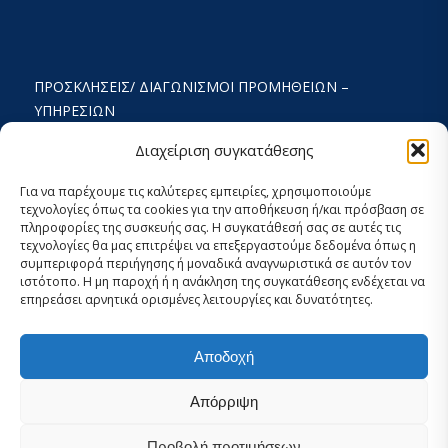
ΠΡΟΣΚΛΉΣΕΙΣ/ ΔΙΑΓΩΝΙΣΜΟΊ ΠΡΟΜΉΘΕΙΩΝ –
ΥΠΗΡΕΣΙΏΝ
ΟΡΟΙ ΧΡΗΣΗΣ ΚΑΙ ΠΟΛΙΤΙΚΗ ΑΠΟΡΡΗΤΟΥ
Διαχείριση συγκατάθεσης
ΚΑΤΑΣΤΑΤΙΚΌ
Για να παρέχουμε τις καλύτερες εμπειρίες, χρησιμοποιούμε
τεχνολογίες όπως τα cookies για την αποθήκευση ή/και πρόσβαση σε
ΕΚΘΕΣΗ ΔΡΑΣΤΗΡΙΟΤΗΤΩΝ
πληροφορίες της συσκευής σας. Η συγκατάθεσή σας σε αυτές τις
τεχνολογίες θα μας επιτρέψει να επεξεργαστούμε δεδομένα όπως η
ΟΙΚΟΝΟΜΙΚΟΣ ΑΠΟΛΟΓΙΣΜΟΣ
συμπεριφορά περιήγησης ή μοναδικά αναγνωριστικά σε αυτόν τον
ιστότοπο. Η μη παροχή ή η ανάκληση της συγκατάθεσης ενδέχεται να
ΣΤΡΑΤΗΓΙΚΟΣ ΣΧΕΔΙΑΣΜΟΣ 2024-2029
επηρεάσει αρνητικά ορισμένες λειτουργίες και δυνατότητες.
ΕΣΩΤΕΡΙΚΌΣ ΚΑΝΟΝΙΣΜΌΣ 2026
Αποδοχή
ΡΥΘΜΊΣΕΙΣ COOKIES ΚΑΙ ΑΠΟΡΡΉΤΟΥ
Απόρριψη
Προβολή προτιμήσεων