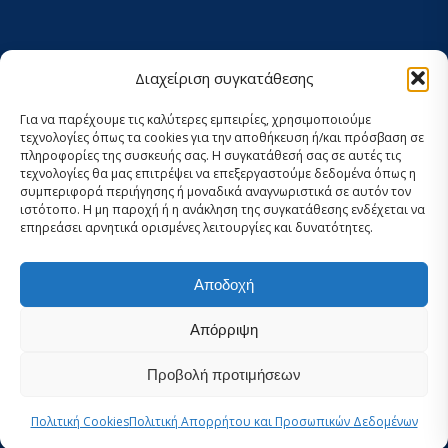
Διαχείριση συγκατάθεσης
ΠΡΟΣΚΛΉΣΕΙΣ/ ΔΙΑΓΩΝΙΣΜΟΊ ΠΡΟΜΉΘΕΙΩΝ –
ΥΠΗΡΕΣΙΏΝ
Για να παρέχουμε τις καλύτερες εμπειρίες, χρησιμοποιούμε
τεχνολογίες όπως τα cookies για την αποθήκευση ή/και πρόσβαση σε
ΟΡΟΙ ΧΡΗΣΗΣ ΚΑΙ ΠΟΛΙΤΙΚΗ ΑΠΟΡΡΗΤΟΥ
πληροφορίες της συσκευής σας. Η συγκατάθεσή σας σε αυτές τις
τεχνολογίες θα μας επιτρέψει να επεξεργαστούμε δεδομένα όπως η
ΚΑΤΑΣΤΑΤΙΚΌ
συμπεριφορά περιήγησης ή μοναδικά αναγνωριστικά σε αυτόν τον
ιστότοπο. Η μη παροχή ή η ανάκληση της συγκατάθεσης ενδέχεται να
ΕΚΘΕΣΗ ΔΡΑΣΤΗΡΙΟΤΗΤΩΝ
επηρεάσει αρνητικά ορισμένες λειτουργίες και δυνατότητες.
ΟΙΚΟΝΟΜΙΚΟΣ ΑΠΟΛΟΓΙΣΜΟΣ
Αποδοχή
ΣΤΡΑΤΗΓΙΚΟΣ ΣΧΕΔΙΑΣΜΟΣ 2024-2029
Απόρριψη
Προβολή προτιμήσεων
Πολιτική Cookies
Πολιτική Απορρήτου και Προσωπικών Δεδομένων
© Copyright -
iSea
-
Elena Politi Web Design