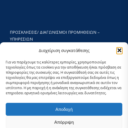
ΠΡΟΣΚΛΉΣΕΙΣ/ ΔΙΑΓΩΝΙΣΜΟΊ ΠΡΟΜΉΘΕΙΩΝ –
ΥΠΗΡΕΣΙΏΝ
ΟΡΟΙ ΧΡΗΣΗΣ ΚΑΙ ΠΟΛΙΤΙΚΗ ΑΠΟΡΡΗΤΟΥ
Διαχείριση συγκατάθεσης
ΚΑΤΑΣΤΑΤΙΚΌ
Για να παρέχουμε τις καλύτερες εμπειρίες, χρησιμοποιούμε
τεχνολογίες όπως τα cookies για την αποθήκευση ή/και πρόσβαση σε
ΕΚΘΕΣΗ ΔΡΑΣΤΗΡΙΟΤΗΤΩΝ
πληροφορίες της συσκευής σας. Η συγκατάθεσή σας σε αυτές τις
τεχνολογίες θα μας επιτρέψει να επεξεργαστούμε δεδομένα όπως η
ΟΙΚΟΝΟΜΙΚΟΣ ΑΠΟΛΟΓΙΣΜΟΣ
συμπεριφορά περιήγησης ή μοναδικά αναγνωριστικά σε αυτόν τον
ιστότοπο. Η μη παροχή ή η ανάκληση της συγκατάθεσης ενδέχεται να
ΣΤΡΑΤΗΓΙΚΟΣ ΣΧΕΔΙΑΣΜΟΣ 2024-2029
επηρεάσει αρνητικά ορισμένες λειτουργίες και δυνατότητες.
ΕΣΩΤΕΡΙΚΌΣ ΚΑΝΟΝΙΣΜΌΣ 2026
Αποδοχή
ΡΥΘΜΊΣΕΙΣ COOKIES ΚΑΙ ΑΠΟΡΡΉΤΟΥ
Απόρριψη