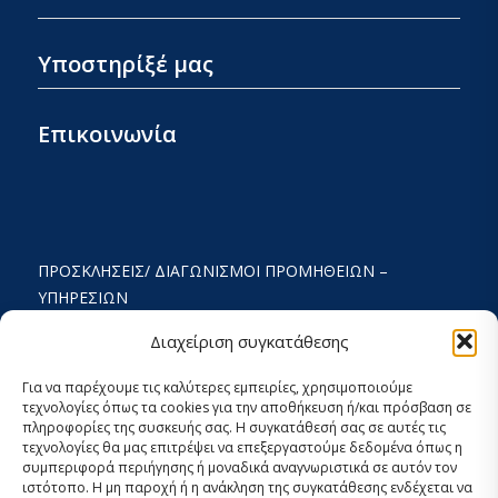
Υποστηρίξέ μας
Επικοινωνία
ΠΡΟΣΚΛΉΣΕΙΣ/ ΔΙΑΓΩΝΙΣΜΟΊ ΠΡΟΜΉΘΕΙΩΝ –
ΥΠΗΡΕΣΙΏΝ
ΟΡΟΙ ΧΡΗΣΗΣ ΚΑΙ ΠΟΛΙΤΙΚΗ ΑΠΟΡΡΗΤΟΥ
Διαχείριση συγκατάθεσης
ΚΑΤΑΣΤΑΤΙΚΌ
Για να παρέχουμε τις καλύτερες εμπειρίες, χρησιμοποιούμε
τεχνολογίες όπως τα cookies για την αποθήκευση ή/και πρόσβαση σε
ΕΚΘΕΣΗ ΔΡΑΣΤΗΡΙΟΤΗΤΩΝ
πληροφορίες της συσκευής σας. Η συγκατάθεσή σας σε αυτές τις
τεχνολογίες θα μας επιτρέψει να επεξεργαστούμε δεδομένα όπως η
ΟΙΚΟΝΟΜΙΚΟΣ ΑΠΟΛΟΓΙΣΜΟΣ
συμπεριφορά περιήγησης ή μοναδικά αναγνωριστικά σε αυτόν τον
ιστότοπο. Η μη παροχή ή η ανάκληση της συγκατάθεσης ενδέχεται να
ΣΤΡΑΤΗΓΙΚΟΣ ΣΧΕΔΙΑΣΜΟΣ 2024-2029