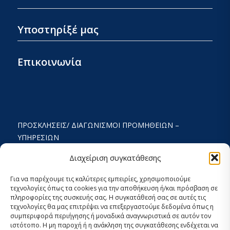
Υποστηρίξέ μας
Επικοινωνία
ΠΡΟΣΚΛΉΣΕΙΣ/ ΔΙΑΓΩΝΙΣΜΟΊ ΠΡΟΜΉΘΕΙΩΝ –
ΥΠΗΡΕΣΙΏΝ
ΟΡΟΙ ΧΡΗΣΗΣ ΚΑΙ ΠΟΛΙΤΙΚΗ ΑΠΟΡΡΗΤΟΥ
Διαχείριση συγκατάθεσης
ΚΑΤΑΣΤΑΤΙΚΌ
Για να παρέχουμε τις καλύτερες εμπειρίες, χρησιμοποιούμε
τεχνολογίες όπως τα cookies για την αποθήκευση ή/και πρόσβαση σε
ΕΚΘΕΣΗ ΔΡΑΣΤΗΡΙΟΤΗΤΩΝ
πληροφορίες της συσκευής σας. Η συγκατάθεσή σας σε αυτές τις
τεχνολογίες θα μας επιτρέψει να επεξεργαστούμε δεδομένα όπως η
ΟΙΚΟΝΟΜΙΚΟΣ ΑΠΟΛΟΓΙΣΜΟΣ
συμπεριφορά περιήγησης ή μοναδικά αναγνωριστικά σε αυτόν τον
ιστότοπο. Η μη παροχή ή η ανάκληση της συγκατάθεσης ενδέχεται να
ΣΤΡΑΤΗΓΙΚΟΣ ΣΧΕΔΙΑΣΜΟΣ 2024-2029