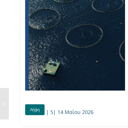
Αξιολόγηση των θαλάσσιων
απορριμμάτων στην...
Λήψη
| 5| 14 Μαΐου 2026