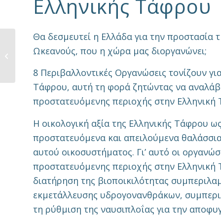
Ελληνικής Τάφρου
Θα δεσμευτεί η Ελλάδα για την προστασία τ
New report on
Ωκεανούς, που η χώρα μας διοργανώνει;
Posidonia meadows in
the Ionian Sea
8 Περιβαλλοντικές Οργανώσεις τονίζουν γι
stresses the need for
urgent...
Τάφρου, αυτή τη φορά ζητώντας να αναλάβε
προστατευόμενης περιοχής στην Ελληνική 
Η οικολογική αξία της Ελληνικής Τάφρου ως
προστατευόμενα και απειλούμενα θαλάσσια 
αυτού οικοσυστήματος. Γι’ αυτό οι οργανώσ
προστατευόμενης περιοχής στην Ελληνική 
διατήρηση της βιοποικιλότητας συμπεριλα
εκμετάλλευσης υδρογονανθράκων, συμπερι
τη ρύθμιση της ναυσιπλοΐας για την αποφυ