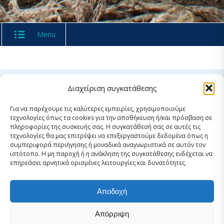
Menu
Διαχείριση συγκατάθεσης
Περιγραφή
Για να παρέχουμε τις καλύτερες εμπειρίες, χρησιμοποιούμε
τεχνολογίες όπως τα cookies για την αποθήκευση ή/και πρόσβαση σε
πληροφορίες της συσκευής σας. Η συγκατάθεσή σας σε αυτές τις
Μεταφορά των διχτυών μυδοκαλλιέργειας που
τεχνολογίες θα μας επιτρέψει να επεξεργαστούμε δεδομένα όπως η
συμπεριφορά περιήγησης ή μοναδικά αναγνωριστικά σε αυτόν τον
έχουν ήδη συγκεντρωθεί στα σημεία χωριστής
ιστότοπο. Η μη παροχή ή η ανάκληση της συγκατάθεσης ενδέχεται να
συλλογής, καθώς και των ποσοτήτων που θα
επηρεάσει αρνητικά ορισμένες λειτουργίες και δυνατότητες.
προστεθούν, σε μονάδα διαχείρισης αλιευτικού
εξοπλισμού, με στόχο την ανακύκλωση και την
Αποδοχή
επεξεργασία τους σε πρώτη ύλη πλαστικού.
Απόρριψη