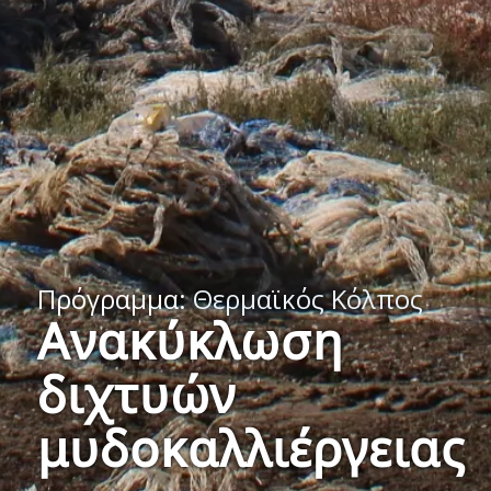
Πρόγραμμα:
Θερμαϊκός Κόλπος
Ανακύκλωση
διχτυών
μυδοκαλλιέργειας