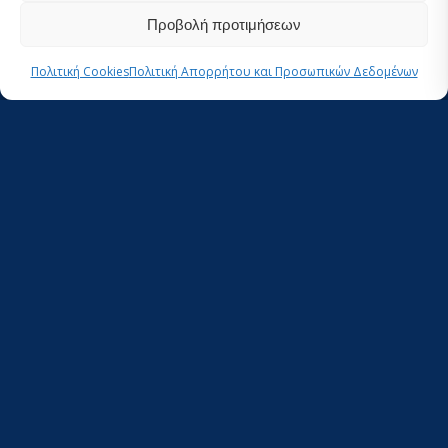
Προβολή προτιμήσεων
Πολιτική Cookies
Πολιτική Απορρήτου και Προσωπικών Δεδομένων
iSea
Περιβαλλοντική Οργάνωση για την Προστασία
των Υδάτινων Οικοσυστημάτων
Αρ. ΓΕΜΗ: 139023606000
Έδρα
Κρήτης 12 , Θεσσαλονίκη, 54645, Ελλάδα
+30 2313090696
info@isea.com.gr