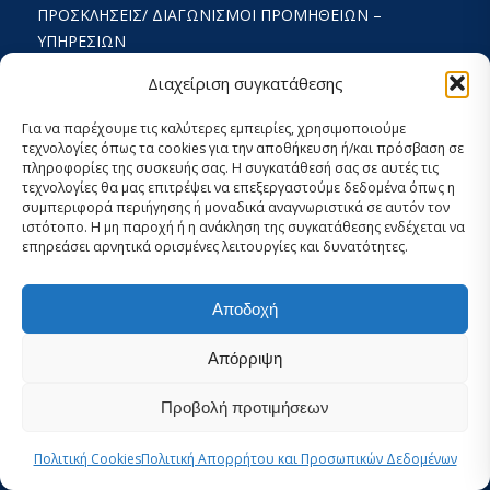
ΠΡΟΣΚΛΉΣΕΙΣ/ ΔΙΑΓΩΝΙΣΜΟΊ ΠΡΟΜΉΘΕΙΩΝ –
ΥΠΗΡΕΣΙΏΝ
ΟΡΟΙ ΧΡΗΣΗΣ ΚΑΙ ΠΟΛΙΤΙΚΗ ΑΠΟΡΡΗΤΟΥ
Διαχείριση συγκατάθεσης
ΚΑΤΑΣΤΑΤΙΚΌ
Για να παρέχουμε τις καλύτερες εμπειρίες, χρησιμοποιούμε
τεχνολογίες όπως τα cookies για την αποθήκευση ή/και πρόσβαση σε
ΕΚΘΕΣΗ ΔΡΑΣΤΗΡΙΟΤΗΤΩΝ
πληροφορίες της συσκευής σας. Η συγκατάθεσή σας σε αυτές τις
τεχνολογίες θα μας επιτρέψει να επεξεργαστούμε δεδομένα όπως η
ΟΙΚΟΝΟΜΙΚΟΣ ΑΠΟΛΟΓΙΣΜΟΣ
συμπεριφορά περιήγησης ή μοναδικά αναγνωριστικά σε αυτόν τον
ιστότοπο. Η μη παροχή ή η ανάκληση της συγκατάθεσης ενδέχεται να
ΣΤΡΑΤΗΓΙΚΟΣ ΣΧΕΔΙΑΣΜΟΣ 2024-2029
επηρεάσει αρνητικά ορισμένες λειτουργίες και δυνατότητες.
ΕΣΩΤΕΡΙΚΌΣ ΚΑΝΟΝΙΣΜΌΣ 2026
Αποδοχή
ΡΥΘΜΊΣΕΙΣ COOKIES ΚΑΙ ΑΠΟΡΡΉΤΟΥ
Απόρριψη
Προβολή προτιμήσεων
Πολιτική Cookies
Πολιτική Απορρήτου και Προσωπικών Δεδομένων
© Copyright -
iSea
-
Elena Politi Web Design