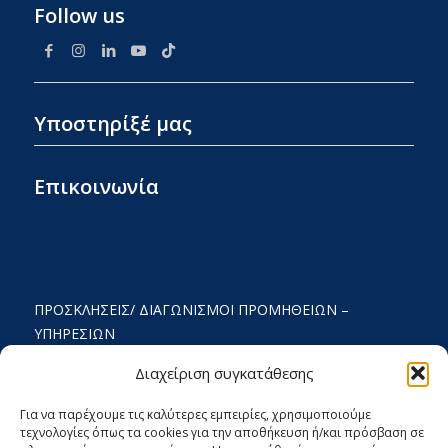
Follow us
Υποστηρίξέ μας
Επικοινωνία
ΠΡΟΣΚΛΉΣΕΙΣ/ ΔΙΑΓΩΝΙΣΜΟΊ ΠΡΟΜΉΘΕΙΩΝ –
ΥΠΗΡΕΣΙΏΝ
ΟΡΟΙ ΧΡΗΣΗΣ ΚΑΙ ΠΟΛΙΤΙΚΗ ΑΠΟΡΡΗΤΟΥ
Διαχείριση συγκατάθεσης
ΚΑΤΑΣΤΑΤΙΚΌ
Για να παρέχουμε τις καλύτερες εμπειρίες, χρησιμοποιούμε
τεχνολογίες όπως τα cookies για την αποθήκευση ή/και πρόσβαση σε
ΕΚΘΕΣΗ ΔΡΑΣΤΗΡΙΟΤΗΤΩΝ