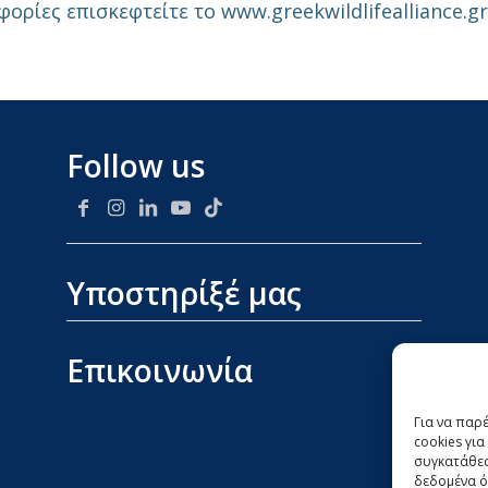
ορίες επισκεφτείτε το www.greekwildlifealliance.gr
Follow us
Υποστηρίξέ μας
Επικοινωνία
Για να παρ
cookies γι
συγκατάθεσ
δεδομένα ό