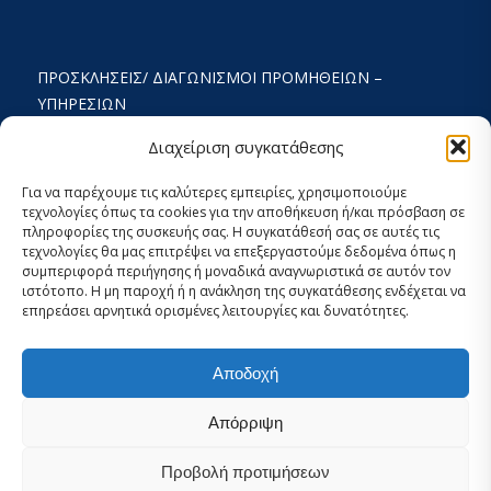
ΠΡΟΣΚΛΉΣΕΙΣ/ ΔΙΑΓΩΝΙΣΜΟΊ ΠΡΟΜΉΘΕΙΩΝ –
ΥΠΗΡΕΣΙΏΝ
ΟΡΟΙ ΧΡΗΣΗΣ ΚΑΙ ΠΟΛΙΤΙΚΗ ΑΠΟΡΡΗΤΟΥ
Διαχείριση συγκατάθεσης
ΚΑΤΑΣΤΑΤΙΚΌ
Για να παρέχουμε τις καλύτερες εμπειρίες, χρησιμοποιούμε
τεχνολογίες όπως τα cookies για την αποθήκευση ή/και πρόσβαση σε
ΕΚΘΕΣΗ ΔΡΑΣΤΗΡΙΟΤΗΤΩΝ
πληροφορίες της συσκευής σας. Η συγκατάθεσή σας σε αυτές τις
τεχνολογίες θα μας επιτρέψει να επεξεργαστούμε δεδομένα όπως η
ΟΙΚΟΝΟΜΙΚΟΣ ΑΠΟΛΟΓΙΣΜΟΣ
συμπεριφορά περιήγησης ή μοναδικά αναγνωριστικά σε αυτόν τον
ιστότοπο. Η μη παροχή ή η ανάκληση της συγκατάθεσης ενδέχεται να
ΣΤΡΑΤΗΓΙΚΟΣ ΣΧΕΔΙΑΣΜΟΣ 2024-2029
επηρεάσει αρνητικά ορισμένες λειτουργίες και δυνατότητες.
ΕΣΩΤΕΡΙΚΌΣ ΚΑΝΟΝΙΣΜΌΣ 2026
Αποδοχή
ΡΥΘΜΊΣΕΙΣ COOKIES ΚΑΙ ΑΠΟΡΡΉΤΟΥ
Απόρριψη
Προβολή προτιμήσεων